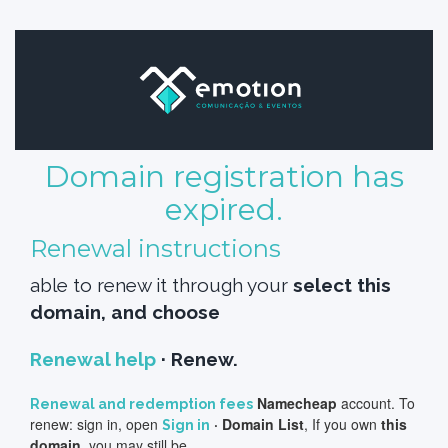
Domain registration has
expired.
Renewal instructions
able to renew it through your
select
this
domain
, and choose
Renewal help
· Renew
.
Namecheap
account. To
Renewal and redemption fees
renew: sign in, open
· Domain List
, If you own
this
Sign in
domain
, you may still be